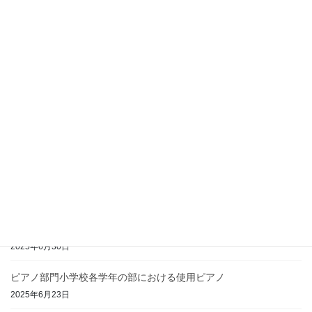
第４２回香川音楽コンクール参加申込期間は終了いたしました
2026年7月1日
コンクール結果（実施済分）の結果について
2025年9月25日
木管楽器、金管楽器、弦楽器、打楽器の各部門の集合時間につい
て
2025年9月25日
【お詫び】香川音楽コンクール参加申込フォームについて
2025年7月3日
ピアノ部門中学生、高校Aの参加申込フォームを公開しました
2025年6月30日
ピアノ部門小学校各学年の部における使用ピアノ
2025年6月23日