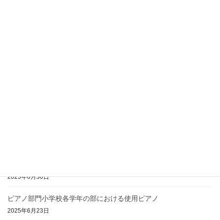
第４２回香川音楽コンクール参加申込期間は終了いたしました
2026年7月1日
コンクール結果（実施済分）の結果について
2025年9月25日
木管楽器、金管楽器、弦楽器、打楽器の各部門の集合時間につい
て
2025年9月25日
【お詫び】香川音楽コンクール参加申込フォームについて
2025年7月3日
ピアノ部門中学生、高校Aの参加申込フォームを公開しました
2025年6月30日
ピアノ部門小学校各学年の部における使用ピアノ
2025年6月23日